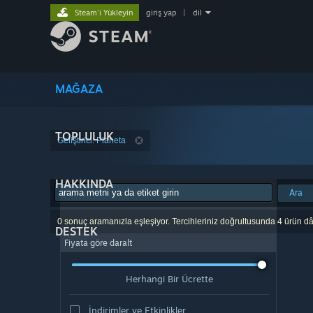
Steam'i Yükleyin
giriş yap
|
dil
MAĞAZA
TOPLULUK
Geliştirici: Planeta
HAKKINDA
Ara
0 sonuç aramanızla eşleşiyor. Tercihleriniz doğrultusunda 4 ürün dâ
DESTEK
Fiyata göre daralt
Herhangi Bir Ücrette
İndirimler ve Etkinlikler