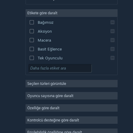
Almanca
Etikete göre daralt
İngilizce
Bağımsız
Kastilya İspanyolcası
Aksiyon
Latin Amerika İspanyolcası
Macera
Basit Eğlence
Tek Oyunculu
Simülasyon
RYO
Seçilen türleri görüntüle
Strateji
2D
Oyuncu sayısına göre daralt
Erken Erişim
Özelliğe göre daralt
3D
Kontrolcü desteğine göre daralt
Oynaması Ücretsiz
Atmosferik
Erişilebilirlik özelliğine göre daralt