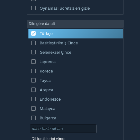
Oynaması ücretsizleri gizle
Dile göre daralt
Türkçe
Basitleştirilmiş Çince
Geleneksel Çince
Japonca
Korece
Tayca
Arapça
Endonezce
Malayca
Bulgarca
Çekçe
Danca
Dil tercihlerini yönet