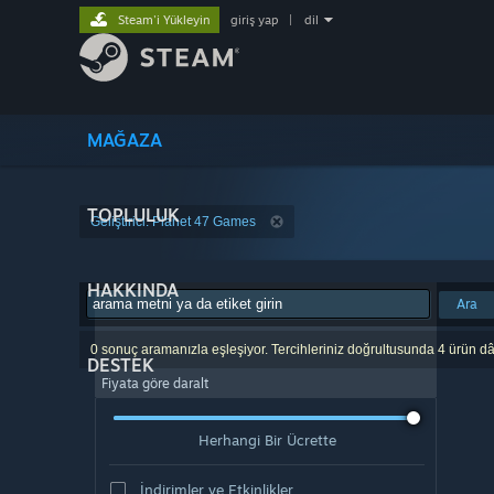
Steam'i Yükleyin
giriş yap
|
dil
MAĞAZA
TOPLULUK
Geliştirici: Planet 47 Games
HAKKINDA
Ara
0 sonuç aramanızla eşleşiyor. Tercihleriniz doğrultusunda 4 ürün dâ
DESTEK
Fiyata göre daralt
Herhangi Bir Ücrette
İndirimler ve Etkinlikler