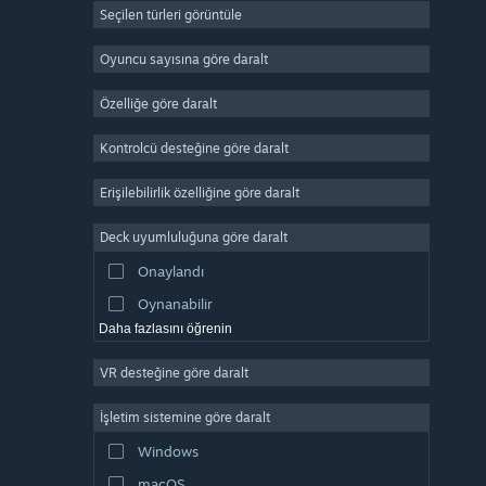
Seçilen türleri görüntüle
Devasa Çok Oyunculu
Bağımsız
Oyuncu sayısına göre daralt
Erken Erişim
Özelliğe göre daralt
Basit Eğlence
Kontrolcü desteğine göre daralt
Simülasyon
Yarış
Erişilebilirlik özelliğine göre daralt
Spor
Deck uyumluluğuna göre daralt
Video Prodüksiyonu
Onaylandı
Fotoğraf Düzenleme
Oynanabilir
Daha fazlasını öğrenin
VR desteğine göre daralt
İşletim sistemine göre daralt
Windows
macOS