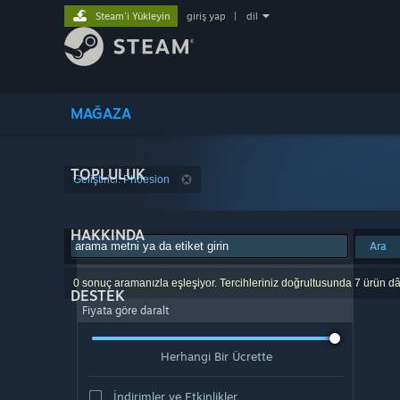
Steam'i Yükleyin
giriş yap
|
dil
MAĞAZA
TOPLULUK
Geliştirici: Phoesion
HAKKINDA
Ara
0 sonuç aramanızla eşleşiyor. Tercihleriniz doğrultusunda 7 ürün dâ
DESTEK
Fiyata göre daralt
Herhangi Bir Ücrette
İndirimler ve Etkinlikler