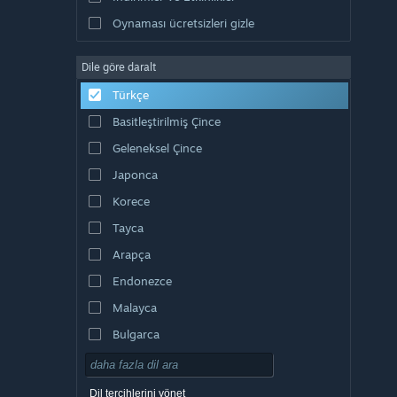
Oynaması ücretsizleri gizle
Dile göre daralt
Türkçe
Basitleştirilmiş Çince
Geleneksel Çince
Japonca
Korece
Tayca
Arapça
Endonezce
Malayca
Bulgarca
Çekçe
Danca
Dil tercihlerini yönet