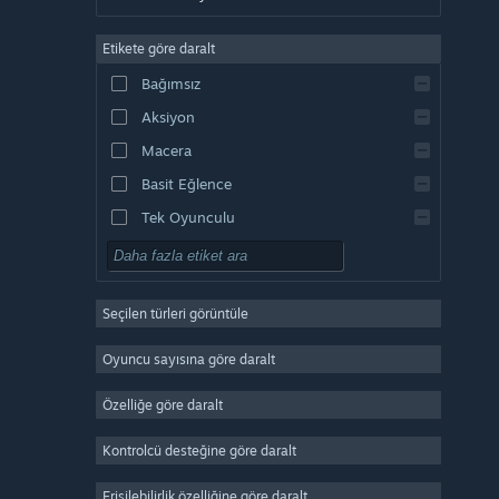
Almanca
Etikete göre daralt
İngilizce
Bağımsız
Kastilya İspanyolcası
Aksiyon
Latin Amerika İspanyolcası
Macera
Basit Eğlence
Tek Oyunculu
Simülasyon
RYO
Seçilen türleri görüntüle
Strateji
2D
Oyuncu sayısına göre daralt
Erken Erişim
Özelliğe göre daralt
3D
Kontrolcü desteğine göre daralt
Oynaması Ücretsiz
Atmosferik
Erişilebilirlik özelliğine göre daralt