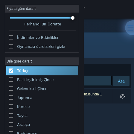
Giriş yap
Fiyata göre daralt
Herhangi Bir Ücrette
Mağaza
İndirimler ve Etkinlikler
Topluluk
Oynaması ücretsizleri gizle
Geliştirici: Paul Eckhardt
Hakkında
Dile göre daralt
Sırala
Uygunluk
Türkçe
Destek
Basitleştirilmiş Çince
Ara
Geleneksel Çince
Dili değiştir
0 sonuç aramanızla eşleşiyor. Tercihleriniz doğrultusunda 1
Japonca
ürün dâhil edilmedi.
Steam mobil uygulamasını yükle
Korece
Tayca
Masaüstü internet sitesini görüntüle
Arapça
Endonezce