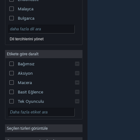
Malayca
Bulgarca
Çekçe
Danca
Dil tercihlerini yönet
Almanca
Etikete göre daralt
İngilizce
Bağımsız
Kastilya İspanyolcası
Aksiyon
Latin Amerika İspanyolcası
Macera
Basit Eğlence
Tek Oyunculu
Simülasyon
© Valve Corporation. Tüm hakları saklıdır. Tüm ticari
RYO
markalar, ABD ve diğer ülkelerde ilgili sahiplerinin
mülkiyetindedir.
Gizlilik Politikası
|
Yasal Bilgi
|
Erişilebilirlik
|
Steam Abonelik Sözleşmesi
|
İadeler
|
Seçilen türleri görüntüle
Strateji
Çerezler
2D