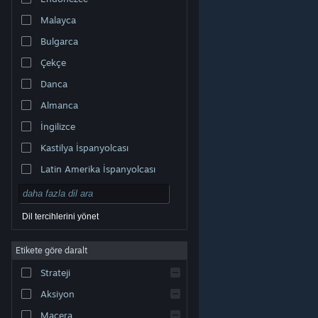
Malayca
Bulgarca
Çekçe
Danca
Almanca
İngilizce
Kastilya İspanyolcası
Latin Amerika İspanyolcası
Dil tercihlerini yönet
Etikete göre daralt
© Valve Corporation. Tüm hakları saklıdır. Tüm ticari
Strateji
markalar, ABD ve diğer ülkelerde ilgili sahiplerinin
mülkiyetindedir.
Gizlilik Politikası
|
Yasal Bilgi
|
Erişilebilirlik
|
Steam Abonelik Sözleşmesi
|
İadeler
|
Aksiyon
Çerezler
Macera