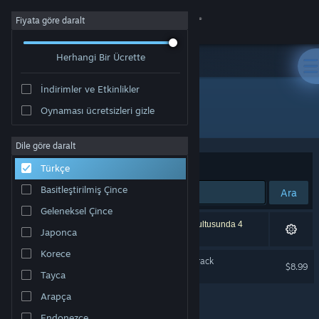
Giriş yap
Fiyata göre daralt
Herhangi Bir Ücrette
Mağaza
İndirimler ve Etkinlikler
Topluluk
Oynaması ücretsizleri gizle
Geliştirici: POLYGON BIRD
Hakkında
Dile göre daralt
Sırala
Uygunluk
Türkçe
Destek
Basitleştirilmiş Çince
Ara
Geleneksel Çince
Dili değiştir
1 sonuç aramanızla eşleşiyor. Tercihleriniz doğrultusunda 4
Japonca
ürün dâhil edilmedi.
Steam mobil uygulamasını yükle
Korece
BIRDCAGE Original Soundtrack
$8.99
Tayca
Masaüstü internet sitesini görüntüle
Arapça
Endonezce