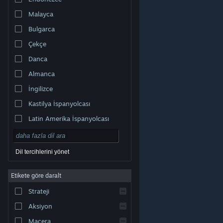
Malayca
Bulgarca
Çekçe
Danca
Almanca
İngilizce
Kastilya İspanyolcası
Latin Amerika İspanyolcası
Dil tercihlerini yönet
Etikete göre daralt
© Valve Corporation. Tüm hakları saklıdır. Tüm ticari
Strateji
markalar, ABD ve diğer ülkelerde ilgili sahiplerinin
mülkiyetindedir.
Gizlilik Politikası
|
Yasal Bilgi
|
Erişilebilirlik
|
Steam Abonelik Sözleşmesi
|
İadeler
|
Aksiyon
Çerezler
Macera