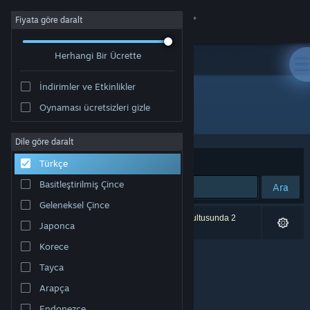
Giriş yap
Fiyata göre daralt
Herhangi Bir Ücrette
Mağaza
İndirimler ve Etkinlikler
Topluluk
Oynaması ücretsizleri gizle
Geliştirici: Order Of Meta
Hakkında
Dile göre daralt
Sırala
Uygunluk
Türkçe
Destek
Basitleştirilmiş Çince
Ara
Geleneksel Çince
Dili değiştir
0 sonuç aramanızla eşleşiyor. Tercihleriniz doğrultusunda 2
Japonca
ürün dâhil edilmedi.
Steam mobil uygulamasını yükle
Korece
Tayca
Masaüstü internet sitesini görüntüle
Arapça
Endonezce