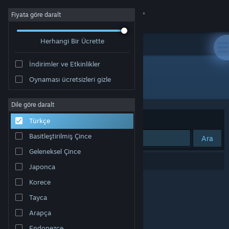
Giriş yap
Fiyata göre daralt
Herhangi Bir Ücrette
Mağaza
İndirimler ve Etkinlikler
Topluluk
Oynaması ücretsizleri gizle
Geliştirici: Omnitron Studios
Hakkında
Dile göre daralt
Sırala
Uygunluk
Türkçe
Destek
Basitleştirilmiş Çince
Ara
Geleneksel Çince
Dili değiştir
0 sonuç aramanızla eşleşiyor.
Japonca
Steam mobil uygulamasını yükle
Korece
Tayca
Masaüstü internet sitesini görüntüle
Arapça
Endonezce