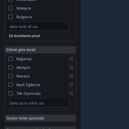
Malayca
Bulgarca
Çekçe
Danca
Dil tercihlerini yönet
Almanca
Etikete göre daralt
İngilizce
Bağımsız
Kastilya İspanyolcası
Aksiyon
Latin Amerika İspanyolcası
Macera
Basit Eğlence
Tek Oyunculu
Simülasyon
© Valve Corporation. Tüm hakları saklıdır. Tüm ticari
RYO
markalar, ABD ve diğer ülkelerde ilgili sahiplerinin
mülkiyetindedir.
Gizlilik Politikası
|
Yasal Bilgi
|
Erişilebilirlik
|
Steam Abonelik Sözleşmesi
|
İadeler
|
Seçilen türleri görüntüle
Strateji
Çerezler
2D