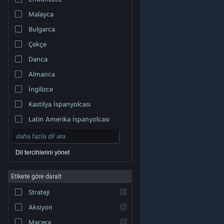
Malayca
Bulgarca
Çekçe
Danca
Almanca
İngilizce
Kastilya İspanyolcası
Latin Amerika İspanyolcası
Dil tercihlerini yönet
Etikete göre daralt
© Valve Corporation. Tüm hakları saklıdır. Tüm ticari
Strateji
markalar, ABD ve diğer ülkelerde ilgili sahiplerinin
mülkiyetindedir.
Gizlilik Politikası
|
Yasal Bilgi
|
Erişilebilirlik
|
Steam Abonelik Sözleşmesi
|
İadeler
|
Aksiyon
Çerezler
Macera