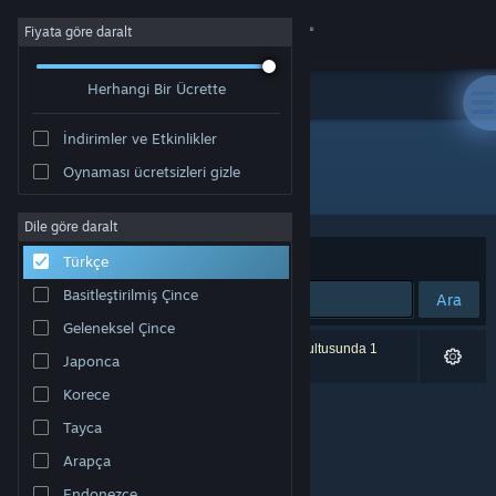
Giriş yap
Fiyata göre daralt
Herhangi Bir Ücrette
Mağaza
İndirimler ve Etkinlikler
Topluluk
Oynaması ücretsizleri gizle
Geliştirici: Oktay ŞAHİN
Hakkında
Dile göre daralt
Sırala
Uygunluk
Türkçe
Destek
Basitleştirilmiş Çince
Ara
Geleneksel Çince
Dili değiştir
0 sonuç aramanızla eşleşiyor. Tercihleriniz doğrultusunda 1
Japonca
ürün dâhil edilmedi.
Steam mobil uygulamasını yükle
Korece
Tayca
Masaüstü internet sitesini görüntüle
Arapça
Endonezce