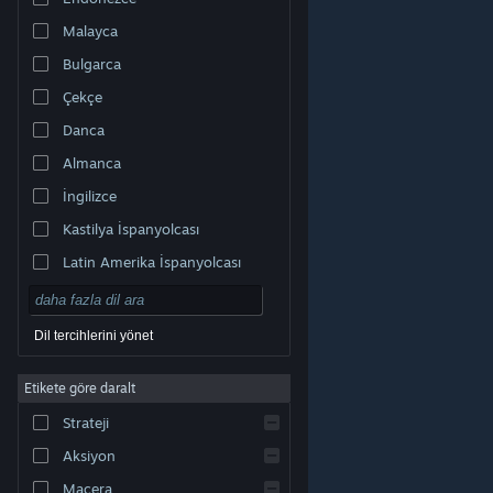
Malayca
Bulgarca
Çekçe
Danca
Almanca
İngilizce
Kastilya İspanyolcası
Latin Amerika İspanyolcası
Dil tercihlerini yönet
Etikete göre daralt
© Valve Corporation. Tüm hakları saklıdır. Tüm ticari
Strateji
markalar, ABD ve diğer ülkelerde ilgili sahiplerinin
mülkiyetindedir.
Gizlilik Politikası
|
Yasal Bilgi
|
Erişilebilirlik
|
Steam Abonelik Sözleşmesi
|
İadeler
|
Aksiyon
Çerezler
Macera