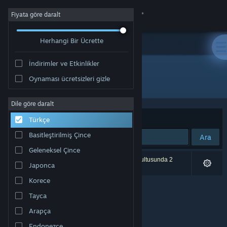
Giriş yap
Fiyata göre daralt
Herhangi Bir Ücrette
Mağaza
İndirimler ve Etkinlikler
Topluluk
Oynaması ücretsizleri gizle
Geliştirici: Nysko Games Ltd.
Hakkında
Dile göre daralt
Sırala
Uygunluk
Türkçe
Destek
Basitleştirilmiş Çince
Ara
Geleneksel Çince
Dili değiştir
0 sonuç aramanızla eşleşiyor. Tercihleriniz doğrultusunda 2
Japonca
ürün dâhil edilmedi.
Steam mobil uygulamasını yükle
Korece
Tayca
Masaüstü internet sitesini görüntüle
Arapça
Endonezce