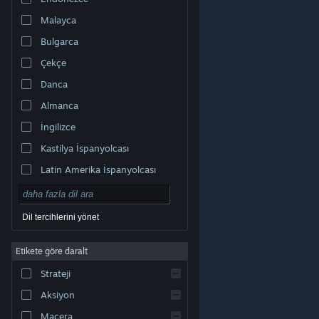
Malayca
Bulgarca
Çekçe
Danca
Almanca
İngilizce
Kastilya İspanyolcası
Latin Amerika İspanyolcası
Dil tercihlerini yönet
Etikete göre daralt
© Valve Corporation. Tüm hakları saklıdır. Tüm ticari
Strateji
markalar, ABD ve diğer ülkelerde ilgili sahiplerinin
mülkiyetindedir.
Gizlilik Politikası
|
Yasal Bilgi
|
Erişilebilirlik
|
Steam Abonelik Sözleşmesi
|
İadeler
|
Aksiyon
Çerezler
Macera