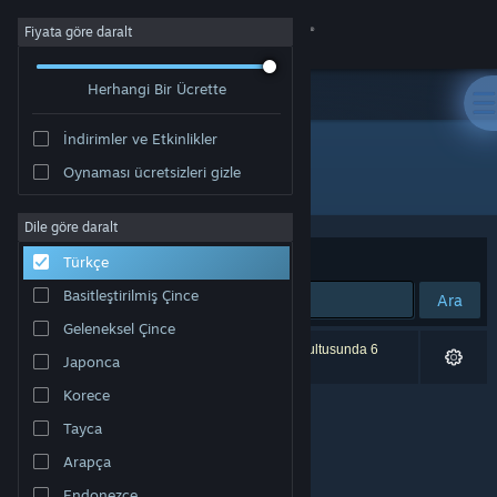
Giriş yap
Fiyata göre daralt
Herhangi Bir Ücrette
Mağaza
İndirimler ve Etkinlikler
Topluluk
Oynaması ücretsizleri gizle
Geliştirici: Nerdvision Games
Hakkında
Dile göre daralt
Sırala
Uygunluk
Türkçe
Destek
Basitleştirilmiş Çince
Ara
Geleneksel Çince
Dili değiştir
0 sonuç aramanızla eşleşiyor. Tercihleriniz doğrultusunda 6
Japonca
ürün dâhil edilmedi.
Steam mobil uygulamasını yükle
Korece
Tayca
Masaüstü internet sitesini görüntüle
Arapça
Endonezce