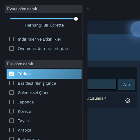
Giriş yap
Fiyata göre daralt
Herhangi Bir Ücrette
Mağaza
İndirimler ve Etkinlikler
Topluluk
Oynaması ücretsizleri gizle
Geliştirici: Nauris Amatnieks
Hakkında
Dile göre daralt
Sırala
Uygunluk
Türkçe
Destek
Basitleştirilmiş Çince
Ara
Geleneksel Çince
Dili değiştir
0 sonuç aramanızla eşleşiyor. Tercihleriniz doğrultusunda 4
Japonca
ürün dâhil edilmedi.
Steam mobil uygulamasını yükle
Korece
Tayca
Masaüstü internet sitesini görüntüle
Arapça
Endonezce