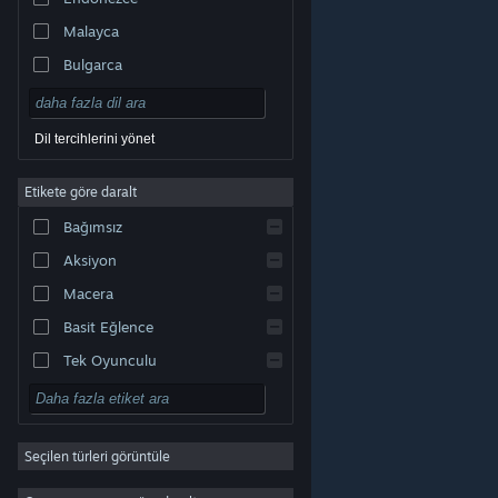
Malayca
Bulgarca
Çekçe
Danca
Dil tercihlerini yönet
Almanca
Etikete göre daralt
İngilizce
Bağımsız
Kastilya İspanyolcası
Aksiyon
Latin Amerika İspanyolcası
Macera
Basit Eğlence
Tek Oyunculu
Simülasyon
© Valve Corporation. Tüm hakları saklıdır. Tüm ticari
RYO
markalar, ABD ve diğer ülkelerde ilgili sahiplerinin
mülkiyetindedir.
Gizlilik Politikası
|
Yasal Bilgi
|
Erişilebilirlik
|
Steam Abonelik Sözleşmesi
|
İadeler
|
Seçilen türleri görüntüle
Strateji
Çerezler
2D