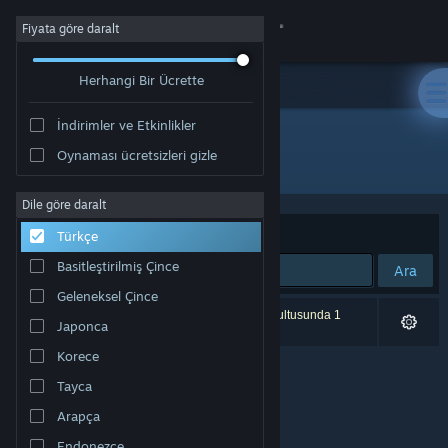
Giriş yap
Fiyata göre daralt
Herhangi Bir Ücrette
Mağaza
İndirimler ve Etkinlikler
Topluluk
Oynaması ücretsizleri gizle
Geliştirici: NIRVANA
Hakkında
Dile göre daralt
Sırala
Uygunluk
Türkçe
Destek
Basitleştirilmiş Çince
Ara
Geleneksel Çince
Dili değiştir
0 sonuç aramanızla eşleşiyor. Tercihleriniz doğrultusunda 1
Japonca
ürün dâhil edilmedi.
Steam mobil uygulamasını yükle
Korece
Tayca
Masaüstü internet sitesini görüntüle
Arapça
Endonezce