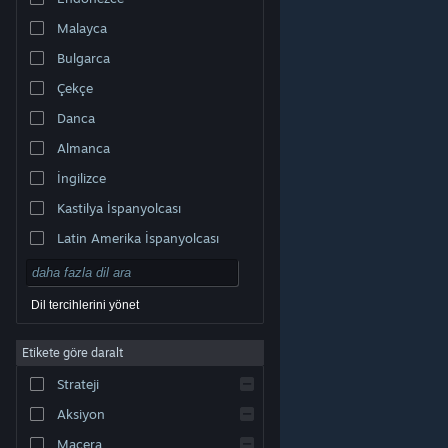
Malayca
Bulgarca
Çekçe
Danca
Almanca
İngilizce
Kastilya İspanyolcası
Latin Amerika İspanyolcası
Dil tercihlerini yönet
Etikete göre daralt
© Valve Corporation. Tüm hakları saklıdır. Tüm ticari
Strateji
markalar, ABD ve diğer ülkelerde ilgili sahiplerinin
mülkiyetindedir.
Gizlilik Politikası
|
Yasal Bilgi
|
Erişilebilirlik
|
Steam Abonelik Sözleşmesi
|
İadeler
|
Aksiyon
Çerezler
Macera