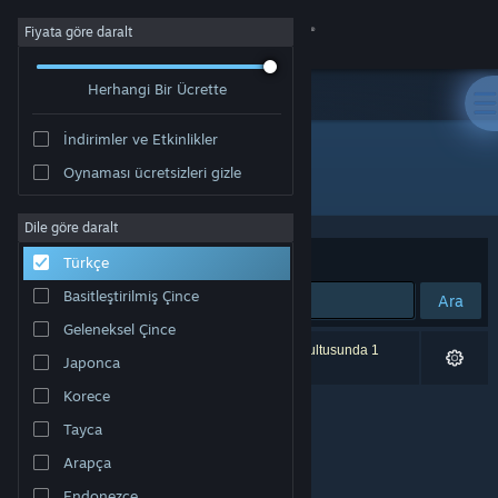
Giriş yap
Fiyata göre daralt
Herhangi Bir Ücrette
Mağaza
İndirimler ve Etkinlikler
Topluluk
Oynaması ücretsizleri gizle
Geliştirici: NIRVANA
Hakkında
Dile göre daralt
Sırala
Uygunluk
Türkçe
Destek
Basitleştirilmiş Çince
Ara
Geleneksel Çince
Dili değiştir
0 sonuç aramanızla eşleşiyor. Tercihleriniz doğrultusunda 1
Japonca
ürün dâhil edilmedi.
Steam mobil uygulamasını yükle
Korece
Tayca
Masaüstü internet sitesini görüntüle
Arapça
Endonezce