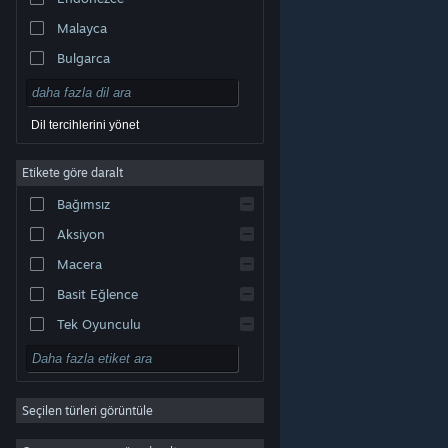
Malayca
Bulgarca
Çekçe
Danca
Dil tercihlerini yönet
Almanca
Etikete göre daralt
İngilizce
Bağımsız
Kastilya İspanyolcası
Aksiyon
Latin Amerika İspanyolcası
Macera
Basit Eğlence
Tek Oyunculu
Simülasyon
© Valve Corporation. Tüm hakları saklıdır. Tüm ticari
RYO
markalar, ABD ve diğer ülkelerde ilgili sahiplerinin
mülkiyetindedir.
Gizlilik Politikası
|
Yasal Bilgi
|
Erişilebilirlik
|
Steam Abonelik Sözleşmesi
|
İadeler
|
Seçilen türleri görüntüle
Strateji
Çerezler
2D