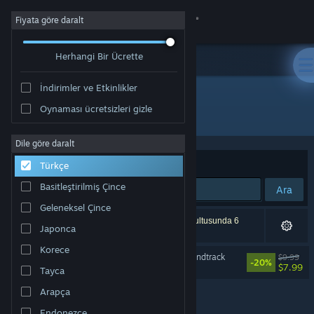
Giriş yap
Fiyata göre daralt
Herhangi Bir Ücrette
Mağaza
İndirimler ve Etkinlikler
Topluluk
Oynaması ücretsizleri gizle
Geliştirici: Monstars Inc.
Hakkında
Dile göre daralt
Sırala
Uygunluk
Türkçe
Destek
Basitleştirilmiş Çince
Ara
Geleneksel Çince
Dili değiştir
1 sonuç aramanızla eşleşiyor. Tercihleriniz doğrultusunda 6
Japonca
ürün dâhil edilmedi.
Steam mobil uygulamasını yükle
Korece
Lumines Arise Original Soundtrack
$9.99
-20%
$7.99
Tayca
Masaüstü internet sitesini görüntüle
Arapça
Endonezce