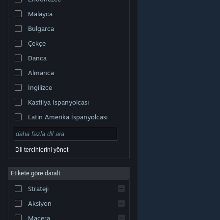
Malayca
Bulgarca
Çekçe
Danca
Almanca
İngilizce
Kastilya İspanyolcası
Latin Amerika İspanyolcası
Dil tercihlerini yönet
Etikete göre daralt
© Valve Corporation. Tüm hakları saklıdır. Tüm ticari
Strateji
markalar, ABD ve diğer ülkelerde ilgili sahiplerinin
mülkiyetindedir.
Gizlilik Politikası
|
Yasal Bilgi
|
Erişilebilirlik
|
Steam Abonelik Sözleşmesi
|
İadeler
|
Aksiyon
Çerezler
Macera