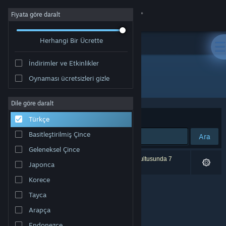
Giriş yap
Fiyata göre daralt
Herhangi Bir Ücrette
Mağaza
İndirimler ve Etkinlikler
Topluluk
Oynaması ücretsizleri gizle
Geliştirici: MalumGames
Hakkında
Dile göre daralt
Sırala
Uygunluk
Türkçe
Destek
Basitleştirilmiş Çince
Ara
Geleneksel Çince
Dili değiştir
0 sonuç aramanızla eşleşiyor. Tercihleriniz doğrultusunda 7
Japonca
ürün dâhil edilmedi.
Steam mobil uygulamasını yükle
Korece
Tayca
Masaüstü internet sitesini görüntüle
Arapça
Endonezce