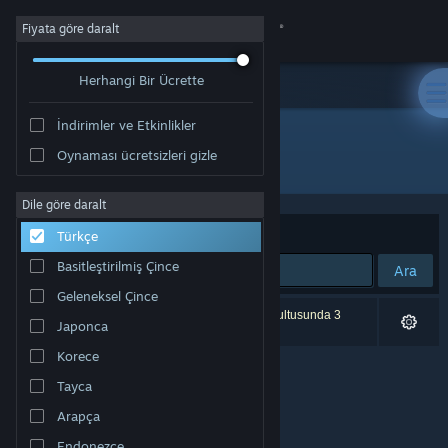
Giriş yap
Fiyata göre daralt
Herhangi Bir Ücrette
Mağaza
İndirimler ve Etkinlikler
Topluluk
Oynaması ücretsizleri gizle
Geliştirici: Luski Game Studio
Hakkında
Dile göre daralt
Sırala
Uygunluk
Türkçe
Destek
Basitleştirilmiş Çince
Ara
Geleneksel Çince
Dili değiştir
0 sonuç aramanızla eşleşiyor. Tercihleriniz doğrultusunda 3
Japonca
ürün dâhil edilmedi.
Steam mobil uygulamasını yükle
Korece
Tayca
Masaüstü internet sitesini görüntüle
Arapça
Endonezce