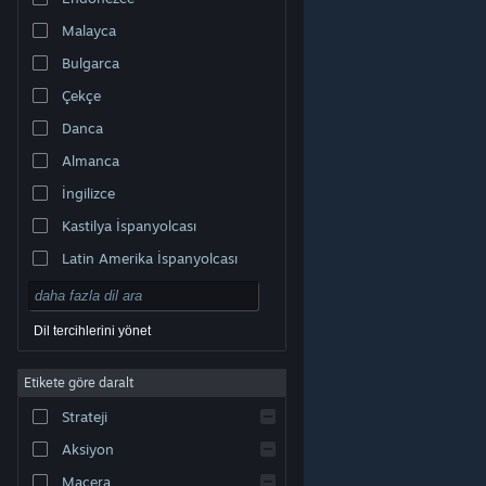
Malayca
Bulgarca
Çekçe
Danca
Almanca
İngilizce
Kastilya İspanyolcası
Latin Amerika İspanyolcası
Dil tercihlerini yönet
Etikete göre daralt
© Valve Corporation. Tüm hakları saklıdır. Tüm ticari
Strateji
markalar, ABD ve diğer ülkelerde ilgili sahiplerinin
mülkiyetindedir.
Gizlilik Politikası
|
Yasal Bilgi
|
Erişilebilirlik
|
Steam Abonelik Sözleşmesi
|
İadeler
|
Aksiyon
Çerezler
Macera