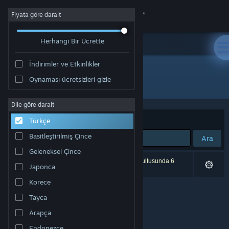
Giriş yap
Fiyata göre daralt
Herhangi Bir Ücrette
Mağaza
İndirimler ve Etkinlikler
Topluluk
Oynaması ücretsizleri gizle
Geliştirici: Llamasoft Ltd.
Hakkında
Dile göre daralt
Sırala
Uygunluk
Türkçe
Destek
Basitleştirilmiş Çince
Ara
Geleneksel Çince
Dili değiştir
0 sonuç aramanızla eşleşiyor. Tercihleriniz doğrultusunda 6
Japonca
ürün dâhil edilmedi.
Steam mobil uygulamasını yükle
Korece
Tayca
Masaüstü internet sitesini görüntüle
Arapça
Endonezce