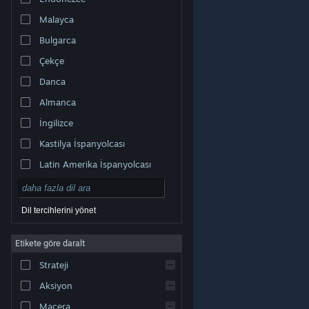
Malayca
Bulgarca
Çekçe
Danca
Almanca
İngilizce
Kastilya İspanyolcası
Latin Amerika İspanyolcası
Dil tercihlerini yönet
Etikete göre daralt
© Valve Corporation. Tüm hakları saklıdır. Tüm ticari
Strateji
markalar, ABD ve diğer ülkelerde ilgili sahiplerinin
mülkiyetindedir.
Gizlilik Politikası
|
Yasal Bilgi
|
Erişilebilirlik
|
Steam Abonelik Sözleşmesi
|
İadeler
|
Aksiyon
Çerezler
Macera