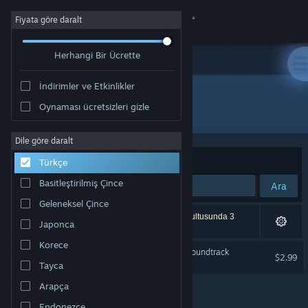
Giriş yap
Fiyata göre daralt
Herhangi Bir Ücrette
Mağaza
İndirimler ve Etkinlikler
Topluluk
Oynaması ücretsizleri gizle
Geliştirici: Kunpo Games
Hakkında
Dile göre daralt
Sırala
Uygunluk
Türkçe
Destek
Basitleştirilmiş Çince
Ara
Geleneksel Çince
Dili değiştir
1 sonuç aramanızla eşleşiyor. Tercihleriniz doğrultusunda 3
Japonca
ürün dâhil edilmedi.
Steam mobil uygulamasını yükle
Korece
The Forgotten Concluder Soundtrack
$2.99
Tayca
Masaüstü internet sitesini görüntüle
Arapça
Endonezce