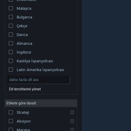
Malayca
Bulgarca
Çekçe
Danca
Almanca
İngilizce
Kastilya İspanyolcası
Latin Amerika İspanyolcası
Dil tercihlerini yönet
Etikete göre daralt
© Valve Corporation. Tüm hakları saklıdır. Tüm ticari
Strateji
markalar, ABD ve diğer ülkelerde ilgili sahiplerinin
mülkiyetindedir.
Gizlilik Politikası
|
Yasal Bilgi
|
Erişilebilirlik
|
Steam Abonelik Sözleşmesi
|
İadeler
|
Aksiyon
Çerezler
Macera