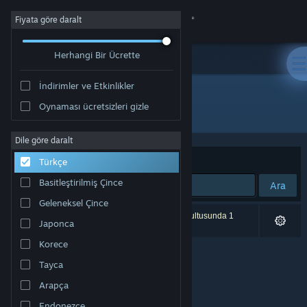
Giriş yap
Fiyata göre daralt
Herhangi Bir Ücrette
Mağaza
İndirimler ve Etkinlikler
Topluluk
Oynaması ücretsizleri gizle
Geliştirici: Joseph Caero
Hakkında
Dile göre daralt
Sırala
Uygunluk
Türkçe
Destek
Basitleştirilmiş Çince
Ara
Geleneksel Çince
Dili değiştir
0 sonuç aramanızla eşleşiyor. Tercihleriniz doğrultusunda 1
Japonca
ürün dâhil edilmedi.
Steam mobil uygulamasını yükle
Korece
Tayca
Masaüstü internet sitesini görüntüle
Arapça
Endonezce