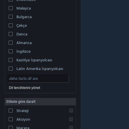
Malayca
Bulgarca
Çekçe
Danca
Almanca
İngilizce
Kastilya İspanyolcası
Latin Amerika İspanyolcası
Dil tercihlerini yönet
Etikete göre daralt
© Valve Corporation. Tüm hakları saklıdır. Tüm ticari
Strateji
markalar, ABD ve diğer ülkelerde ilgili sahiplerinin
mülkiyetindedir.
Gizlilik Politikası
|
Yasal Bilgi
|
Erişilebilirlik
|
Steam Abonelik Sözleşmesi
|
İadeler
|
Aksiyon
Çerezler
Macera