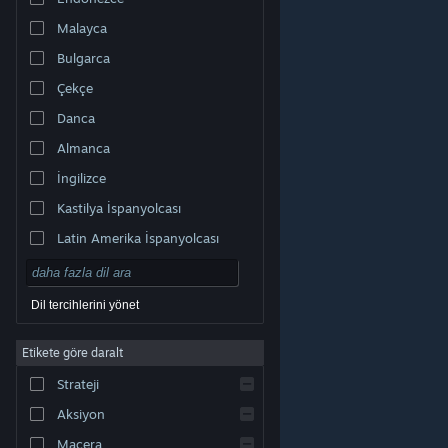
Malayca
Bulgarca
Çekçe
Danca
Almanca
İngilizce
Kastilya İspanyolcası
Latin Amerika İspanyolcası
Dil tercihlerini yönet
Etikete göre daralt
© Valve Corporation. Tüm hakları saklıdır. Tüm ticari
Strateji
markalar, ABD ve diğer ülkelerde ilgili sahiplerinin
mülkiyetindedir.
Gizlilik Politikası
|
Yasal Bilgi
|
Erişilebilirlik
|
Steam Abonelik Sözleşmesi
|
İadeler
|
Aksiyon
Çerezler
Macera