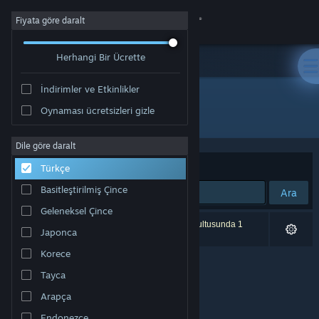
Giriş yap
Fiyata göre daralt
Herhangi Bir Ücrette
Mağaza
İndirimler ve Etkinlikler
Topluluk
Oynaması ücretsizleri gizle
Geliştirici: Jason Bond
Hakkında
Dile göre daralt
Sırala
Uygunluk
Türkçe
Destek
Basitleştirilmiş Çince
Ara
Geleneksel Çince
Dili değiştir
0 sonuç aramanızla eşleşiyor. Tercihleriniz doğrultusunda 1
Japonca
ürün dâhil edilmedi.
Steam mobil uygulamasını yükle
Korece
Tayca
Masaüstü internet sitesini görüntüle
Arapça
Endonezce