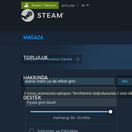
Steam'i Yükleyin
giriş yap
|
dil
MAĞAZA
TOPLULUK
Geliştirici: Horrendous Games
HAKKINDA
Ara
0 sonuç aramanızla eşleşiyor. Tercihleriniz doğrultusunda 2 ürün dâ
DESTEK
Fiyata göre daralt
Herhangi Bir Ücrette
İndirimler ve Etkinlikler