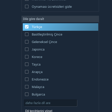
Oynaması ücretsizleri gizle
Dile göre daralt
Türkçe
Basitleştirilmiş Çince
Geleneksel Çince
Japonca
Korece
Tayca
Arapça
Endonezce
Malayca
Bulgarca
Çekçe
Danca
Dil tercihlerini yönet