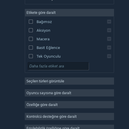
Almanca
Etikete göre daralt
İngilizce
Bağımsız
Kastilya İspanyolcası
Aksiyon
Latin Amerika İspanyolcası
Macera
Basit Eğlence
Tek Oyunculu
Simülasyon
RYO
Seçilen türleri görüntüle
Strateji
2D
Oyuncu sayısına göre daralt
Erken Erişim
Özelliğe göre daralt
3D
Kontrolcü desteğine göre daralt
Oynaması Ücretsiz
Atmosferik
Erişilebilirlik özelliğine göre daralt