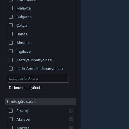
Malayca
Bulgarca
Çekçe
Danca
Almanca
İngilizce
Kastilya İspanyolcası
Latin Amerika İspanyolcası
Dil tercihlerini yönet
Etikete göre daralt
© Valve Corporation. Tüm hakları saklıdır. Tüm ticari
Strateji
markalar, ABD ve diğer ülkelerde ilgili sahiplerinin
mülkiyetindedir.
Gizlilik Politikası
|
Yasal Bilgi
|
Erişilebilirlik
|
Steam Abonelik Sözleşmesi
|
İadeler
|
Aksiyon
Çerezler
Macera