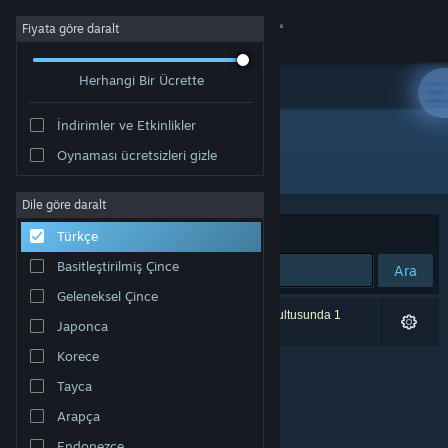
Giriş yap
Fiyata göre daralt
Herhangi Bir Ücrette
Mağaza
İndirimler ve Etkinlikler
Topluluk
Oynaması ücretsizleri gizle
Geliştirici: Hazy mist Studio
Hakkında
Dile göre daralt
Sırala
Uygunluk
Türkçe
Destek
Basitleştirilmiş Çince
Ara
Geleneksel Çince
Dili değiştir
0 sonuç aramanızla eşleşiyor. Tercihleriniz doğrultusunda 1
Japonca
ürün dâhil edilmedi.
Steam mobil uygulamasını yükle
Korece
Tayca
Masaüstü internet sitesini görüntüle
Arapça
Endonezce