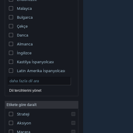
Malayca
Bulgarca
Çekçe
Danca
Almanca
İngilizce
Kastilya İspanyolcası
Latin Amerika İspanyolcası
Dil tercihlerini yönet
Etikete göre daralt
© Valve Corporation. Tüm hakları saklıdır. Tüm ticari
Strateji
markalar, ABD ve diğer ülkelerde ilgili sahiplerinin
mülkiyetindedir.
Gizlilik Politikası
|
Yasal Bilgi
|
Erişilebilirlik
|
Steam Abonelik Sözleşmesi
|
İadeler
|
Aksiyon
Çerezler
Macera