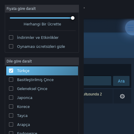
Giriş yap
Fiyata göre daralt
Herhangi Bir Ücrette
Mağaza
İndirimler ve Etkinlikler
Topluluk
Oynaması ücretsizleri gizle
Geliştirici: GoodbyeWorld Games
Hakkında
Dile göre daralt
Sırala
Uygunluk
Türkçe
Destek
Basitleştirilmiş Çince
Ara
Geleneksel Çince
Dili değiştir
0 sonuç aramanızla eşleşiyor. Tercihleriniz doğrultusunda 2
Japonca
ürün dâhil edilmedi.
Steam mobil uygulamasını yükle
Korece
Tayca
Masaüstü internet sitesini görüntüle
Arapça
Endonezce