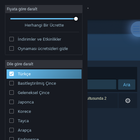
Giriş yap
Fiyata göre daralt
Herhangi Bir Ücrette
Mağaza
İndirimler ve Etkinlikler
Topluluk
Oynaması ücretsizleri gizle
Geliştirici: Gongylus Games
Hakkında
Dile göre daralt
Sırala
Uygunluk
Türkçe
Destek
Basitleştirilmiş Çince
Ara
Geleneksel Çince
Dili değiştir
0 sonuç aramanızla eşleşiyor. Tercihleriniz doğrultusunda 2
Japonca
ürün dâhil edilmedi.
Steam mobil uygulamasını yükle
Korece
Tayca
Masaüstü internet sitesini görüntüle
Arapça
Endonezce