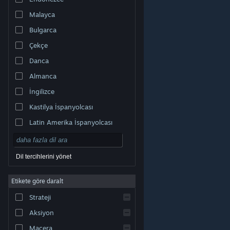
Malayca
Bulgarca
Çekçe
Danca
Almanca
İngilizce
Kastilya İspanyolcası
Latin Amerika İspanyolcası
Dil tercihlerini yönet
Etikete göre daralt
© Valve Corporation. Tüm hakları saklıdır. Tüm ticari
Strateji
markalar, ABD ve diğer ülkelerde ilgili sahiplerinin
mülkiyetindedir.
Gizlilik Politikası
|
Yasal Bilgi
|
Erişilebilirlik
|
Steam Abonelik Sözleşmesi
|
İadeler
|
Aksiyon
Çerezler
Macera