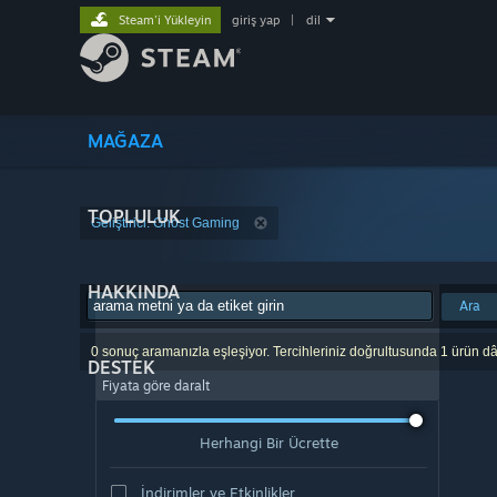
Steam'i Yükleyin
giriş yap
|
dil
MAĞAZA
TOPLULUK
Geliştirici: Ghost Gaming
HAKKINDA
Ara
0 sonuç aramanızla eşleşiyor. Tercihleriniz doğrultusunda 1 ürün dâ
DESTEK
Fiyata göre daralt
Herhangi Bir Ücrette
İndirimler ve Etkinlikler