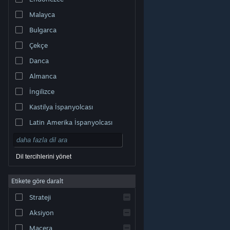
Malayca
Bulgarca
Çekçe
Danca
Almanca
İngilizce
Kastilya İspanyolcası
Latin Amerika İspanyolcası
Dil tercihlerini yönet
Etikete göre daralt
© Valve Corporation. Tüm hakları saklıdır. Tüm ticari
Strateji
markalar, ABD ve diğer ülkelerde ilgili sahiplerinin
mülkiyetindedir.
Gizlilik Politikası
|
Yasal Bilgi
|
Erişilebilirlik
|
Steam Abonelik Sözleşmesi
|
İadeler
|
Aksiyon
Çerezler
Macera