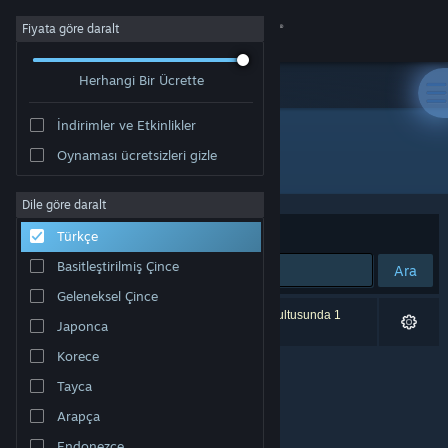
Giriş yap
Fiyata göre daralt
Herhangi Bir Ücrette
Mağaza
İndirimler ve Etkinlikler
Topluluk
Oynaması ücretsizleri gizle
Geliştirici: Falling Squirrel
Hakkında
Dile göre daralt
Sırala
Uygunluk
Türkçe
Destek
Basitleştirilmiş Çince
Ara
Geleneksel Çince
Dili değiştir
0 sonuç aramanızla eşleşiyor. Tercihleriniz doğrultusunda 1
Japonca
ürün dâhil edilmedi.
Steam mobil uygulamasını yükle
Korece
Tayca
Masaüstü internet sitesini görüntüle
Arapça
Endonezce