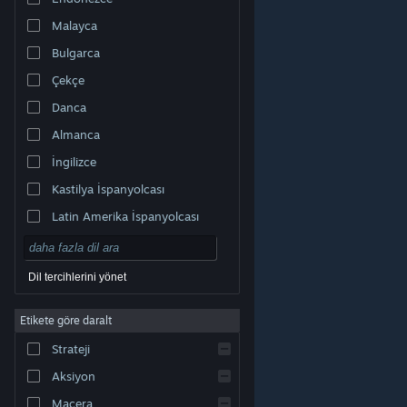
Malayca
Bulgarca
Çekçe
Danca
Almanca
İngilizce
Kastilya İspanyolcası
Latin Amerika İspanyolcası
Dil tercihlerini yönet
Etikete göre daralt
© Valve Corporation. Tüm hakları saklıdır. Tüm ticari
Strateji
markalar, ABD ve diğer ülkelerde ilgili sahiplerinin
mülkiyetindedir.
Gizlilik Politikası
|
Yasal Bilgi
|
Erişilebilirlik
|
Steam Abonelik Sözleşmesi
|
İadeler
|
Aksiyon
Çerezler
Macera