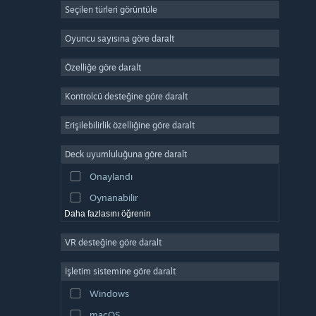
Seçilen türleri görüntüle
Devasa Çok Oyunculu
Bağımsız
Oyuncu sayısına göre daralt
Erken Erişim
Özelliğe göre daralt
Basit Eğlence
Kontrolcü desteğine göre daralt
Simülasyon
Yarış
Erişilebilirlik özelliğine göre daralt
Spor
Deck uyumluluğuna göre daralt
Video Prodüksiyonu
Onaylandı
Fotoğraf Düzenleme
Oynanabilir
Daha fazlasını öğrenin
VR desteğine göre daralt
İşletim sistemine göre daralt
Windows
macOS