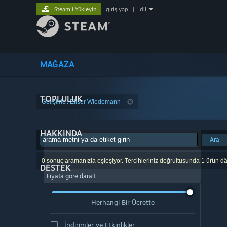
Steam'i Yükleyin
giriş yap
|
dil
MAĞAZA
TOPLULUK
Geliştirici: Eliser Wiedemann
HAKKINDA
Ara
0 sonuç aramanızla eşleşiyor. Tercihleriniz doğrultusunda 1 ürün dâ
DESTEK
Fiyata göre daralt
Herhangi Bir Ücrette
İndirimler ve Etkinlikler