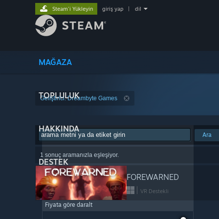
Steam'i Yükleyin
giriş yap
|
dil
MAĞAZA
TOPLULUK
Geliştirici: Dreambyte Games
HAKKINDA
Ara
1 sonuç aramanızla eşleşiyor.
DESTEK
FOREWARNED
VR Destekli
Fiyata göre daralt