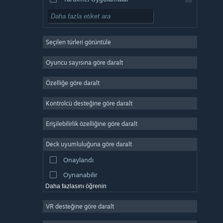
Oynaması Ücretsiz
RYO
Seçilen türleri görüntüle
Devasa Çok Oyunculu
Bağımsız
Oyuncu sayısına göre daralt
Erken Erişim
Özelliğe göre daralt
Basit Eğlence
Kontrolcü desteğine göre daralt
Simülasyon
Yarış
Erişilebilirlik özelliğine göre daralt
Spor
Deck uyumluluğuna göre daralt
Video Prodüksiyonu
Onaylandı
Fotoğraf Düzenleme
Oynanabilir
Daha fazlasını öğrenin
VR desteğine göre daralt