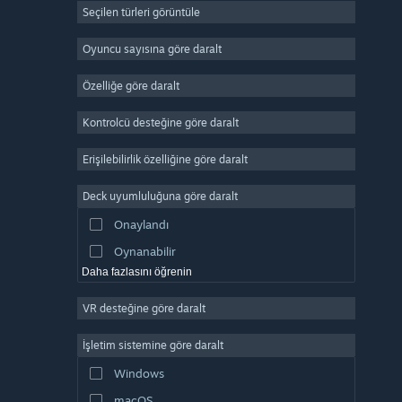
Seçilen türleri görüntüle
Devasa Çok Oyunculu
Bağımsız
Oyuncu sayısına göre daralt
Erken Erişim
Özelliğe göre daralt
Basit Eğlence
Kontrolcü desteğine göre daralt
Simülasyon
Yarış
Erişilebilirlik özelliğine göre daralt
Spor
Deck uyumluluğuna göre daralt
Video Prodüksiyonu
Onaylandı
Fotoğraf Düzenleme
Oynanabilir
Daha fazlasını öğrenin
VR desteğine göre daralt
İşletim sistemine göre daralt
Windows
macOS