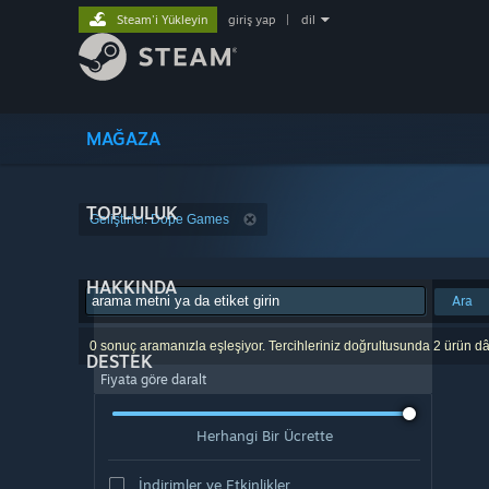
Steam'i Yükleyin
giriş yap
|
dil
MAĞAZA
TOPLULUK
Geliştirici: Dope Games
HAKKINDA
Ara
0 sonuç aramanızla eşleşiyor. Tercihleriniz doğrultusunda 2 ürün dâ
DESTEK
Fiyata göre daralt
Herhangi Bir Ücrette
İndirimler ve Etkinlikler