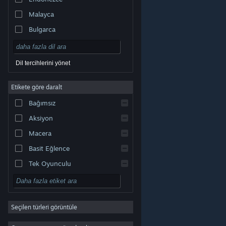
Malayca
Bulgarca
Çekçe
Danca
Dil tercihlerini yönet
Almanca
Etikete göre daralt
İngilizce
Bağımsız
Kastilya İspanyolcası
Aksiyon
Latin Amerika İspanyolcası
Macera
Basit Eğlence
Tek Oyunculu
Simülasyon
© Valve Corporation. Tüm hakları saklıdır. Tüm ticari
RYO
markalar, ABD ve diğer ülkelerde ilgili sahiplerinin
mülkiyetindedir.
Gizlilik Politikası
|
Yasal Bilgi
|
Erişilebilirlik
|
Steam Abonelik Sözleşmesi
|
İadeler
|
Seçilen türleri görüntüle
Strateji
Çerezler
2D