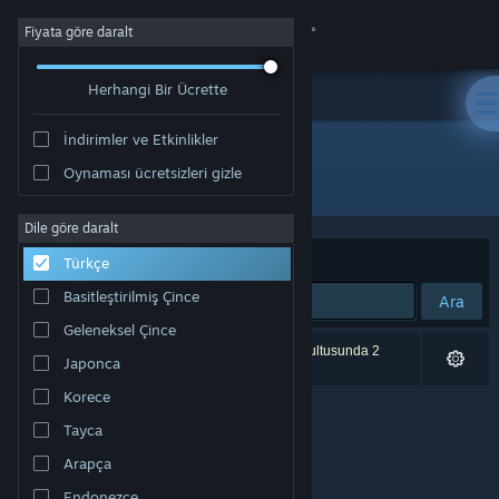
Giriş yap
Fiyata göre daralt
Herhangi Bir Ücrette
Mağaza
İndirimler ve Etkinlikler
Topluluk
Oynaması ücretsizleri gizle
Geliştirici: Darkraven
Hakkında
Dile göre daralt
Sırala
Uygunluk
Türkçe
Destek
Basitleştirilmiş Çince
Ara
Geleneksel Çince
Dili değiştir
0 sonuç aramanızla eşleşiyor. Tercihleriniz doğrultusunda 2
Japonca
ürün dâhil edilmedi.
Steam mobil uygulamasını yükle
Korece
Tayca
Masaüstü internet sitesini görüntüle
Arapça
Endonezce