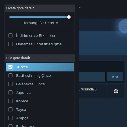
Giriş yap
Fiyata göre daralt
Herhangi Bir Ücrette
Mağaza
İndirimler ve Etkinlikler
Topluluk
Oynaması ücretsizleri gizle
Geliştirici: Cowleyfornia Studios
Hakkında
Dile göre daralt
Sırala
Uygunluk
Türkçe
Destek
Basitleştirilmiş Çince
Ara
Geleneksel Çince
Dili değiştir
0 sonuç aramanızla eşleşiyor. Tercihleriniz doğrultusunda 5
Japonca
ürün dâhil edilmedi.
Steam mobil uygulamasını yükle
Korece
Tayca
Masaüstü internet sitesini görüntüle
Arapça
Endonezce