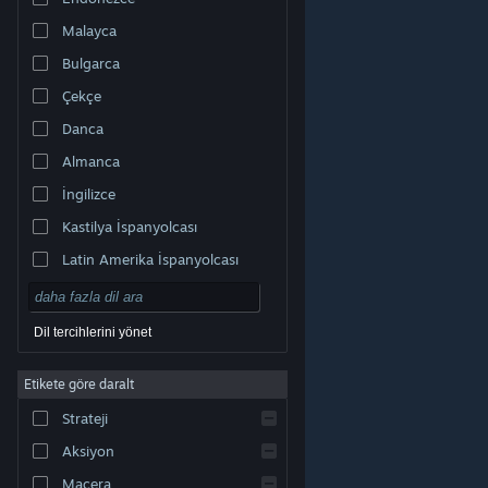
Malayca
Bulgarca
Çekçe
Danca
Almanca
İngilizce
Kastilya İspanyolcası
Latin Amerika İspanyolcası
Dil tercihlerini yönet
Etikete göre daralt
© Valve Corporation. Tüm hakları saklıdır. Tüm ticari
Strateji
markalar, ABD ve diğer ülkelerde ilgili sahiplerinin
mülkiyetindedir.
Gizlilik Politikası
|
Yasal Bilgi
|
Erişilebilirlik
|
Steam Abonelik Sözleşmesi
|
İadeler
|
Aksiyon
Çerezler
Macera