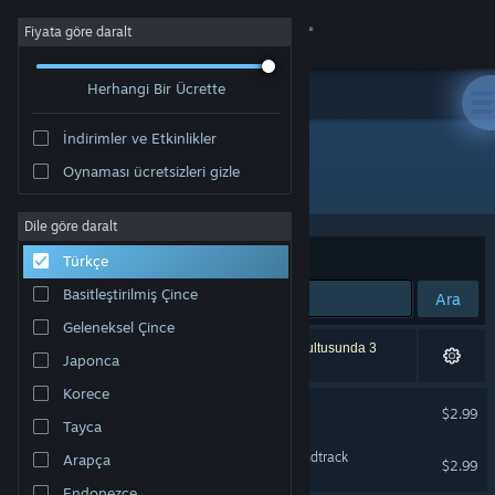
Giriş yap
Fiyata göre daralt
Herhangi Bir Ücrette
Mağaza
İndirimler ve Etkinlikler
Topluluk
Oynaması ücretsizleri gizle
Geliştirici: CM Games
Hakkında
Dile göre daralt
Sırala
Uygunluk
Türkçe
Destek
Basitleştirilmiş Çince
Ara
Geleneksel Çince
Dili değiştir
2 sonuç aramanızla eşleşiyor. Tercihleriniz doğrultusunda 3
Japonca
ürün dâhil edilmedi.
Steam mobil uygulamasını yükle
Korece
Mega Trons Survivors
$2.99
Tayca
Masaüstü internet sitesini görüntüle
Mega Trons Survivors Soundtrack
Arapça
$2.99
Endonezce