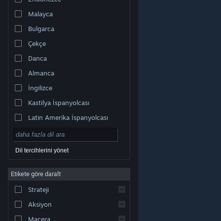
Malayca
Bulgarca
Çekçe
Danca
Almanca
İngilizce
Kastilya İspanyolcası
Latin Amerika İspanyolcası
Dil tercihlerini yönet
Etikete göre daralt
© Valve Corporation. Tüm hakları saklıdır. Tüm ticari
Strateji
markalar, ABD ve diğer ülkelerde ilgili sahiplerinin
mülkiyetindedir.
Gizlilik Politikası
|
Yasal Bilgi
|
Erişilebilirlik
|
Steam Abonelik Sözleşmesi
|
İadeler
|
Aksiyon
Çerezler
Macera