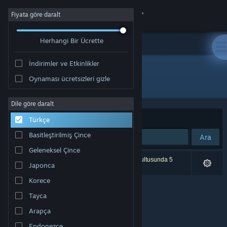
Giriş yap
Fiyata göre daralt
Herhangi Bir Ücrette
Mağaza
İndirimler ve Etkinlikler
Topluluk
Oynaması ücretsizleri gizle
Geliştirici: Breakpoint Games
Hakkında
Dile göre daralt
Sırala
Uygunluk
Türkçe
Destek
Basitleştirilmiş Çince
Ara
Geleneksel Çince
Dili değiştir
0 sonuç aramanızla eşleşiyor. Tercihleriniz doğrultusunda 5
Japonca
ürün dâhil edilmedi.
Steam mobil uygulamasını yükle
Korece
Tayca
Masaüstü internet sitesini görüntüle
Arapça
Endonezce