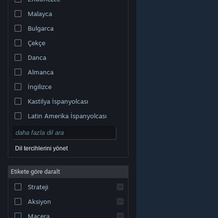
Malayca
Bulgarca
Çekçe
Danca
Almanca
İngilizce
Kastilya İspanyolcası
Latin Amerika İspanyolcası
Dil tercihlerini yönet
Etikete göre daralt
© Valve Corporation. Tüm hakları saklıdır. Tüm ticari
Strateji
markalar, ABD ve diğer ülkelerde ilgili sahiplerinin
mülkiyetindedir.
Gizlilik Politikası
|
Yasal Bilgi
|
Erişilebilirlik
|
Steam Abonelik Sözleşmesi
|
İadeler
|
Aksiyon
Çerezler
Macera