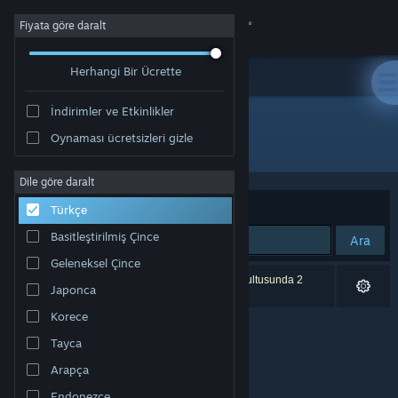
Giriş yap
Fiyata göre daralt
Herhangi Bir Ücrette
Mağaza
İndirimler ve Etkinlikler
Topluluk
Oynaması ücretsizleri gizle
Geliştirici: Blue Collar Games
Hakkında
Dile göre daralt
Sırala
Uygunluk
Türkçe
Destek
Basitleştirilmiş Çince
Ara
Geleneksel Çince
Dili değiştir
0 sonuç aramanızla eşleşiyor. Tercihleriniz doğrultusunda 2
Japonca
ürün dâhil edilmedi.
Steam mobil uygulamasını yükle
Korece
Tayca
Masaüstü internet sitesini görüntüle
Arapça
Endonezce