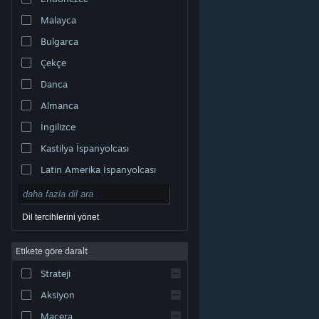
Malayca
Bulgarca
Çekçe
Danca
Almanca
İngilizce
Kastilya İspanyolcası
Latin Amerika İspanyolcası
Dil tercihlerini yönet
Etikete göre daralt
© Valve Corporation. Tüm hakları saklıdır. Tüm ticari
Strateji
markalar, ABD ve diğer ülkelerde ilgili sahiplerinin
mülkiyetindedir.
Gizlilik Politikası
|
Yasal Bilgi
|
Erişilebilirlik
|
Steam Abonelik Sözleşmesi
|
İadeler
|
Aksiyon
Çerezler
Macera