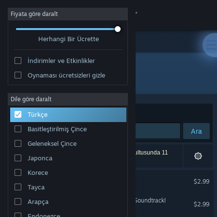
Giriş yap
Fiyata göre daralt
Herhangi Bir Ücrette
Mağaza
İndirimler ve Etkinlikler
Topluluk
Oynaması ücretsizleri gizle
Geliştirici: Bibiki
Hakkında
Dile göre daralt
Sırala
Uygunluk
Türkçe
Destek
Basitleştirilmiş Çince
Ara
Geleneksel Çince
Dili değiştir
4 sonuç aramanızla eşleşiyor. Tercihleriniz doğrultusunda 11
Japonca
ürün dâhil edilmedi.
Steam mobil uygulamasını yükle
Korece
10mg :)
$2.99
Tayca
Masaüstü internet sitesini görüntüle
Rise to Ruins - The Living Soundtrack!
Arapça
$2.99
Endonezce