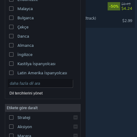
Arco - Original Soundtrack
$8.49
-50%
$4.24
Malayca
Bulgarca
Hoppy Hop (Original Soundtrack)
$2.99
Çekçe
Danca
Almanca
İngilizce
Kastilya İspanyolcası
Latin Amerika İspanyolcası
Dil tercihlerini yönet
Etikete göre daralt
© Valve Corporation. Tüm hakları saklıdır. Tüm ticari
Strateji
markalar, ABD ve diğer ülkelerde ilgili sahiplerinin
mülkiyetindedir.
Gizlilik Politikası
|
Yasal Bilgi
|
Erişilebilirlik
|
Steam Abonelik Sözleşmesi
|
İadeler
|
Aksiyon
Çerezler
Macera