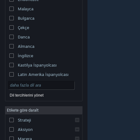
Malayca
Bulgarca
Çekçe
Danca
Almanca
İngilizce
Kastilya İspanyolcası
Latin Amerika İspanyolcası
Dil tercihlerini yönet
Etikete göre daralt
© Valve Corporation. Tüm hakları saklıdır. Tüm ticari
Strateji
markalar, ABD ve diğer ülkelerde ilgili sahiplerinin
mülkiyetindedir.
Gizlilik Politikası
|
Yasal Bilgi
|
Erişilebilirlik
|
Steam Abonelik Sözleşmesi
|
İadeler
|
Aksiyon
Çerezler
Macera