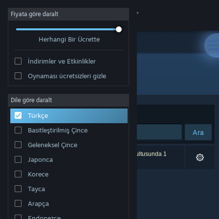
Giriş yap
Fiyata göre daralt
Herhangi Bir Ücrette
Mağaza
İndirimler ve Etkinlikler
Topluluk
Oynaması ücretsizleri gizle
Geliştirici: Benjamin Mathis
Hakkında
Dile göre daralt
Sırala
Uygunluk
Türkçe
Destek
Basitleştirilmiş Çince
Ara
Geleneksel Çince
Dili değiştir
0 sonuç aramanızla eşleşiyor. Tercihleriniz doğrultusunda 1
Japonca
ürün dâhil edilmedi.
Steam mobil uygulamasını yükle
Korece
Tayca
Masaüstü internet sitesini görüntüle
Arapça
Endonezce