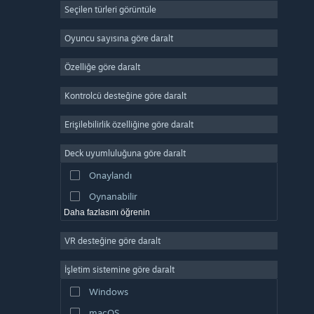
Seçilen türleri görüntüle
Devasa Çok Oyunculu
Bağımsız
Oyuncu sayısına göre daralt
Erken Erişim
Özelliğe göre daralt
Basit Eğlence
Kontrolcü desteğine göre daralt
Simülasyon
Yarış
Erişilebilirlik özelliğine göre daralt
Spor
Deck uyumluluğuna göre daralt
Video Prodüksiyonu
Onaylandı
Fotoğraf Düzenleme
Oynanabilir
Daha fazlasını öğrenin
VR desteğine göre daralt
İşletim sistemine göre daralt
Windows
macOS