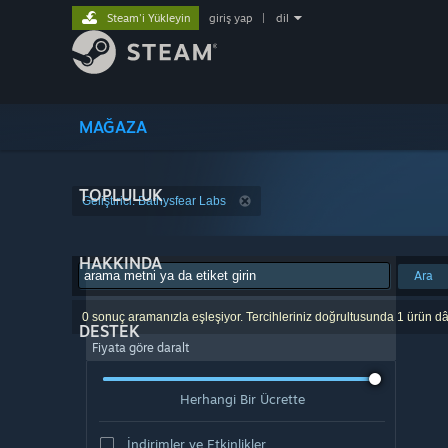
Steam'i Yükleyin
giriş yap
|
dil
MAĞAZA
TOPLULUK
Geliştirici: Bathysfear Labs
HAKKINDA
Ara
0 sonuç aramanızla eşleşiyor. Tercihleriniz doğrultusunda 1 ürün dâ
DESTEK
Fiyata göre daralt
Herhangi Bir Ücrette
İndirimler ve Etkinlikler