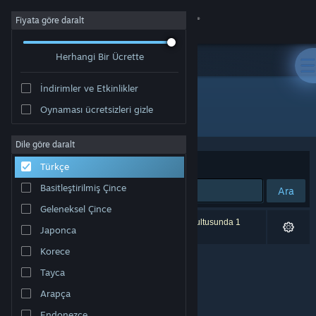
Giriş yap
Fiyata göre daralt
Herhangi Bir Ücrette
Mağaza
İndirimler ve Etkinlikler
Topluluk
Oynaması ücretsizleri gizle
Geliştirici: Ashley Roesler
Hakkında
Dile göre daralt
Sırala
Uygunluk
Türkçe
Destek
Basitleştirilmiş Çince
Ara
Geleneksel Çince
Dili değiştir
0 sonuç aramanızla eşleşiyor. Tercihleriniz doğrultusunda 1
Japonca
ürün dâhil edilmedi.
Steam mobil uygulamasını yükle
Korece
Tayca
Masaüstü internet sitesini görüntüle
Arapça
Endonezce