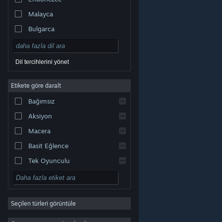
Malayca
Bulgarca
Çekçe
Danca
Dil tercihlerini yönet
Almanca
Etikete göre daralt
İngilizce
Bağımsız
Kastilya İspanyolcası
Aksiyon
Latin Amerika İspanyolcası
Macera
Basit Eğlence
Tek Oyunculu
Simülasyon
© Valve Corporation. Tüm hakları saklıdır. Tüm ticari
RYO
markalar, ABD ve diğer ülkelerde ilgili sahiplerinin
mülkiyetindedir.
Gizlilik Politikası
|
Yasal Bilgi
|
Erişilebilirlik
|
Steam Abonelik Sözleşmesi
|
İadeler
|
Seçilen türleri görüntüle
Strateji
Çerezler
2D