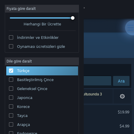
Giriş yap
Fiyata göre daralt
Herhangi Bir Ücrette
Mağaza
İndirimler ve Etkinlikler
Topluluk
Oynaması ücretsizleri gizle
Geliştirici: Among Giants
Hakkında
Dile göre daralt
Sırala
Uygunluk
Türkçe
Destek
Basitleştirilmiş Çince
Ara
Geleneksel Çince
Dili değiştir
3 sonuç aramanızla eşleşiyor. Tercihleriniz doğrultusunda 3
Japonca
ürün dâhil edilmedi.
Steam mobil uygulamasını yükle
Korece
Albatroz
$19.99
Tayca
Masaüstü internet sitesini görüntüle
Albatroz Soundtrack
Arapça
$4.99
Endonezce