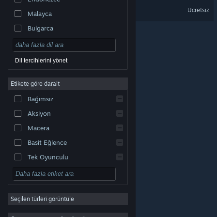
Albatroz Demo
Ücretsiz
Malayca
Bulgarca
Çekçe
Danca
Dil tercihlerini yönet
Almanca
Etikete göre daralt
İngilizce
Bağımsız
Kastilya İspanyolcası
Aksiyon
Latin Amerika İspanyolcası
Macera
Basit Eğlence
Tek Oyunculu
Simülasyon
© Valve Corporation. Tüm hakları saklıdır. Tüm ticari
RYO
markalar, ABD ve diğer ülkelerde ilgili sahiplerinin
mülkiyetindedir.
Gizlilik Politikası
|
Yasal Bilgi
|
Erişilebilirlik
|
Steam Abonelik Sözleşmesi
|
İadeler
|
Seçilen türleri görüntüle
Strateji
Çerezler
2D