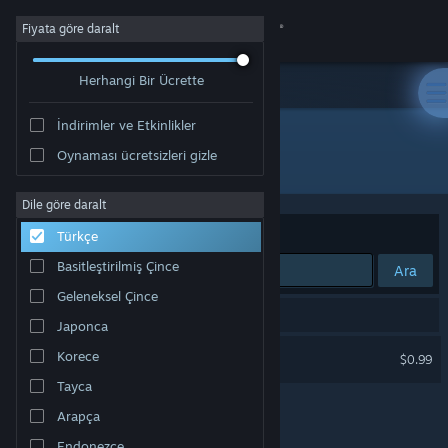
Giriş yap
Fiyata göre daralt
Herhangi Bir Ücrette
Mağaza
İndirimler ve Etkinlikler
Topluluk
Oynaması ücretsizleri gizle
Geliştirici: g3ntlebreeze
Hakkında
Dile göre daralt
Sırala
Uygunluk
Türkçe
Destek
Basitleştirilmiş Çince
Ara
Geleneksel Çince
Dili değiştir
1 sonuç aramanızla eşleşiyor.
Japonca
Steam mobil uygulamasını yükle
Wyvia Soundtrack
Korece
$0.99
Tayca
Masaüstü internet sitesini görüntüle
Arapça
Endonezce