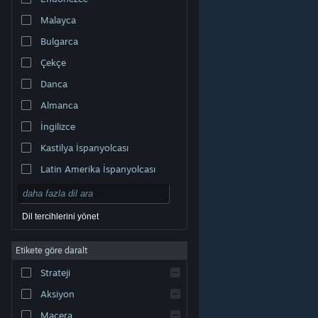
Malayca
Bulgarca
Çekçe
Danca
Almanca
İngilizce
Kastilya İspanyolcası
Latin Amerika İspanyolcası
Dil tercihlerini yönet
Etikete göre daralt
© Valve Corporation. Tüm hakları saklıdır. Tüm ticari
Strateji
markalar, ABD ve diğer ülkelerde ilgili sahiplerinin
mülkiyetindedir.
Gizlilik Politikası
|
Yasal Bilgi
|
Erişilebilirlik
|
Steam Abonelik Sözleşmesi
|
İadeler
|
Aksiyon
Çerezler
Macera