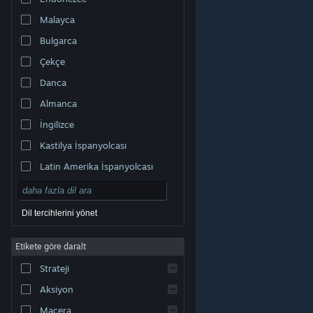
Malayca
Bulgarca
Çekçe
Danca
Almanca
İngilizce
Kastilya İspanyolcası
Latin Amerika İspanyolcası
Dil tercihlerini yönet
Etikete göre daralt
© Valve Corporation. Tüm hakları saklıdır. Tüm ticari
Strateji
markalar, ABD ve diğer ülkelerde ilgili sahiplerinin
mülkiyetindedir.
Gizlilik Politikası
|
Yasal Bilgi
|
Erişilebilirlik
|
Steam Abonelik Sözleşmesi
|
İadeler
|
Aksiyon
Çerezler
Macera