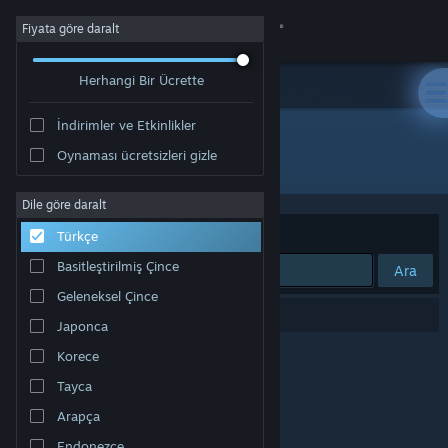
Giriş yap
Fiyata göre daralt
Herhangi Bir Ücrette
Mağaza
İndirimler ve Etkinlikler
Topluluk
Oynaması ücretsizleri gizle
Geliştirici: 👁️
Hakkında
Dile göre daralt
Sırala
Uygunluk
Türkçe
Destek
Basitleştirilmiş Çince
Ara
Geleneksel Çince
Dili değiştir
0 sonuç aramanızla eşleşiyor.
Japonca
Steam mobil uygulamasını yükle
Korece
Tayca
Masaüstü internet sitesini görüntüle
Arapça
Endonezce