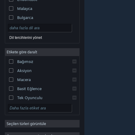
Malayca
Bulgarca
Çekçe
Danca
Dil tercihlerini yönet
Almanca
Etikete göre daralt
İngilizce
Bağımsız
Kastilya İspanyolcası
Aksiyon
Latin Amerika İspanyolcası
Macera
Basit Eğlence
Tek Oyunculu
Simülasyon
© Valve Corporation. Tüm hakları saklıdır. Tüm ticari
RYO
markalar, ABD ve diğer ülkelerde ilgili sahiplerinin
mülkiyetindedir.
Gizlilik Politikası
|
Yasal Bilgi
|
Erişilebilirlik
|
Steam Abonelik Sözleşmesi
|
İadeler
|
Seçilen türleri görüntüle
Strateji
Çerezler
2D