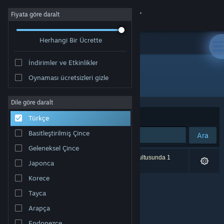
Giriş yap
Fiyata göre daralt
Herhangi Bir Ücrette
Mağaza
İndirimler ve Etkinlikler
Topluluk
Oynaması ücretsizleri gizle
Geliştirici: İsmet Mert AVCI
Hakkında
Dile göre daralt
Sırala
Uygunluk
Türkçe
Destek
Basitleştirilmiş Çince
Ara
Geleneksel Çince
Dili değiştir
0 sonuç aramanızla eşleşiyor. Tercihleriniz doğrultusunda 1
Japonca
ürün dâhil edilmedi.
Steam mobil uygulamasını yükle
Korece
Tayca
Masaüstü internet sitesini görüntüle
Arapça
Endonezce