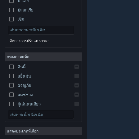
มาเลย์
บัลแกเรีย
เช็ก
เดนมาร์ก
เยอรมัน
จัดการการปรับแต่งภาษา
อังกฤษ
สเปน
กรองตามแท็ก
สเปน-ลาตินอเมริกา
อินดี้
กรีก
แอ็คชัน
ผจญภัย
แคชชวล
ผู้เล่นคนเดียว
© Valve Corporation สงวนลิขสิทธิ์ เครื่องหมายการค้า
จำลองสถานการณ์
ทั้งหมดเป็นทรัพย์สินของเจ้าของที่เกี่ยวข้องในสหรัฐอเมริกา
และประเทศอื่น
นโยบายความเป็นส่วนตัว
|
กฎหมาย
|
เกมสวมบทบาท
การช่วยการเข้าถึง
|
ข้อตกลงการสมัครสมาชิกของ
Steam
|
การคืนเงิน
|
คุกกี้
แสดงประเภทที่เลือก
กลยุทธ์