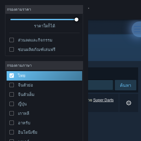
เข้าสู่ระบบ
กรองตามราคา
ร้านค้า
ราคาใดก็ได้
ส่วนลดและกิจกรรม
ชุมชน
ซ่อนผลิตภัณฑ์เล่นฟรี
"Super Darts Champs"
เกี่ยวกับ
กรองตามภาษา
จัดเรียงตาม
ความเกี่ยวข้อง
ไทย
ฝ่ายสนับสนุน
ค้นหา
จีนตัวย่อ
จีนตัวเต็ม
เปลี่ยนภาษา
0 ผลลัพธ์ตรงกับที่คุณค้นหา 1 ผลิตภัณฑ์ (ประกอบด้วย
Super Darts
ญี่ปุ่น
Champs
) ได้ถูกละเว้นตามการปรับแต่งของคุณ
รับแอป Steam แบบพกพา
เกาหลี
อาหรับ
ชมเว็บไซต์สำหรับเดสก์ท็อป
อินโดนีเซีย