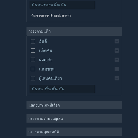
เดนมาร์ก
เยอรมัน
จัดการการปรับแต่งภาษา
อังกฤษ
สเปน
กรองตามแท็ก
สเปน-ลาตินอเมริกา
อินดี้
กรีก
แอ็คชัน
ผจญภัย
แคชชวล
ผู้เล่นคนเดียว
จำลองสถานการณ์
เกมสวมบทบาท
แสดงประเภทที่เลือก
กลยุทธ์
2 มิติ
กรองตามจำนวนผู้เล่น
เล่นระหว่างการพัฒนา
กรองตามคุณสมบัติ
3 มิติ