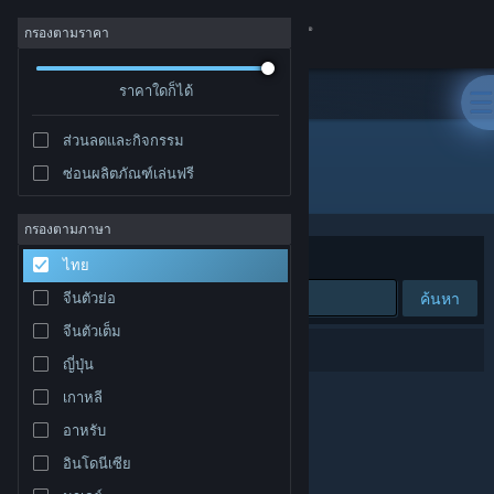
เข้าสู่ระบบ
กรองตามราคา
ร้านค้า
ราคาใดก็ได้
ส่วนลดและกิจกรรม
ชุมชน
ซ่อนผลิตภัณฑ์เล่นฟรี
"Joe LoCicero"
เกี่ยวกับ
กรองตามภาษา
จัดเรียงตาม
ความเกี่ยวข้อง
ไทย
ฝ่ายสนับสนุน
ค้นหา
จีนตัวย่อ
จีนตัวเต็ม
เปลี่ยนภาษา
0 ผลลัพธ์ตรงกับที่คุณค้นหา
ญี่ปุ่น
รับแอป Steam แบบพกพา
เกาหลี
อาหรับ
ชมเว็บไซต์สำหรับเดสก์ท็อป
อินโดนีเซีย