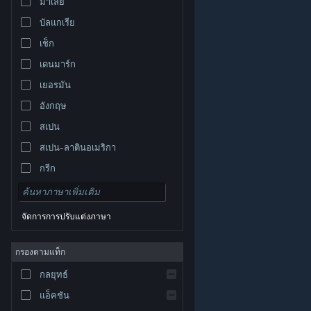
มาเลย์
บัลแกเรีย
เช็ก
เดนมาร์ก
เยอรมัน
อังกฤษ
สเปน
สเปน-ลาตินอเมริกา
กรีก
จัดการการปรับแต่งภาษา
© Valve Corporation สงวนลิขสิทธิ์ เครื่องหมายการค้า
กรองตามแท็ก
ทั้งหมดเป็นทรัพย์สินของเจ้าของที่เกี่ยวข้องในสหรัฐอเมริกา
และประเทศอื่น
นโยบายความเป็นส่วนตัว
|
กฎหมาย
|
กลยุทธ์
การช่วยการเข้าถึง
|
ข้อตกลงการสมัครสมาชิกของ
Steam
|
การคืนเงิน
|
คุกกี้
แอ็คชัน