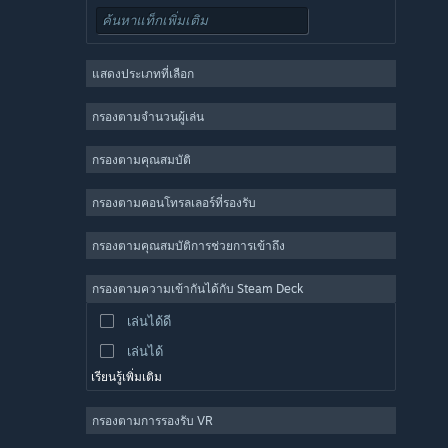
เล่นฟรี
เกมสวมบทบาท
แสดงประเภทที่เลือก
ผู้เล่นหลายคนจำนวนมาก
อินดี้
กรองตามจำนวนผู้เล่น
เล่นระหว่างการพัฒนา
กรองตามคุณสมบัติ
แคชชวล
จำลองสถานการณ์
กรองตามคอนโทรลเลอร์ที่รองรับ
แข่งความเร็ว
กรองตามคุณสมบัติการช่วยการเข้าถึง
กีฬา
การผลิตวิดีโอ
กรองตามความเข้ากันได้กับ Steam Deck
การแก้ไขรูปภาพ
เล่นได้ดี
เล่นได้
เรียนรู้เพิ่มเติม
กรองตามการรองรับ VR