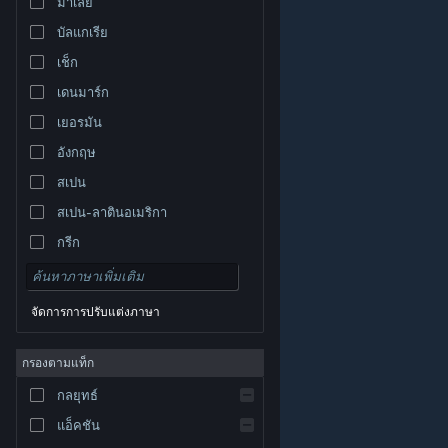
มาเลย์
บัลแกเรีย
เช็ก
เดนมาร์ก
เยอรมัน
อังกฤษ
สเปน
สเปน-ลาตินอเมริกา
กรีก
จัดการการปรับแต่งภาษา
© Valve Corporation สงวนลิขสิทธิ์ เครื่องหมายการค้า
กรองตามแท็ก
ทั้งหมดเป็นทรัพย์สินของเจ้าของที่เกี่ยวข้องในสหรัฐอเมริกา
และประเทศอื่น
นโยบายความเป็นส่วนตัว
|
กฎหมาย
|
กลยุทธ์
การช่วยการเข้าถึง
|
ข้อตกลงการสมัครสมาชิกของ
Steam
|
การคืนเงิน
|
คุกกี้
แอ็คชัน