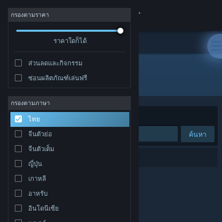
เข้าสู่ระบบ
กรองตามราคา
ร้านค้า
ราคาใดก็ได้
ส่วนลดและกิจกรรม
ชุมชน
ซ่อนผลิตภัณฑ์เล่นฟรี
"淫魔銃戯2"
เกี่ยวกับ
กรองตามภาษา
จัดเรียงตาม
ความเกี่ยวข้อง
ไทย
ฝ่ายสนับสนุน
ค้นหา
จีนตัวย่อ
จีนตัวเต็ม
เปลี่ยนภาษา
0 ผลลัพธ์ตรงกับที่คุณค้นหา
ญี่ปุ่น
รับแอป Steam แบบพกพา
เกาหลี
อาหรับ
ชมเว็บไซต์สำหรับเดสก์ท็อป
อินโดนีเซีย