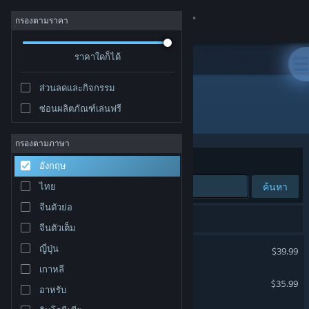
เข้าสู่ระบบ
กรองตามราคา
ร้านค้า
ราคาใดก็ได้
ส่วนลดและกิจกรรม
ชุมชน
ซ่อนผลิตภัณฑ์เล่นฟรี
"<Corbie Games>"
เกี่ยวกับ
กรองตามภาษา
จัดเรียงตาม
ความเกี่ยวข้อง
อังกฤษ
ฝ่ายสนับสนุน
ค้นหา
ไทย
จีนตัวย่อ
เปลี่ยนภาษา
17 ผลลัพธ์ตรงกับที่คุณค้นหา
จีนตัวเต็ม
รับแอป Steam แบบพกพา
Railroad Corporation 2
ญี่ปุ่น
$39.99
เกาหลี
ชมเว็บไซต์สำหรับเดสก์ท็อป
Railroad Corporation
$35.99
อาหรับ