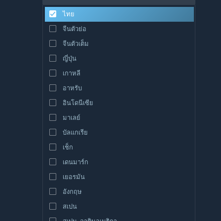
ไทย
จีนตัวย่อ
จีนตัวเต็ม
ญี่ปุ่น
เกาหลี
อาหรับ
อินโดนีเซีย
มาเลย์
บัลแกเรีย
เช็ก
เดนมาร์ก
เยอรมัน
อังกฤษ
สเปน
สเปน-ลาตินอเมริกา