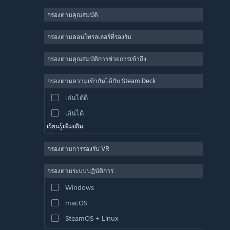
เล่นระหว่างการพัฒนา
กรองตามคุณสมบัติ
แคชชวล
จำลองสถานการณ์
กรองตามคอนโทรลเลอร์ที่รองรับ
แข่งความเร็ว
กรองตามคุณสมบัติการช่วยการเข้าถึง
กีฬา
การผลิตวิดีโอ
กรองตามความเข้ากันได้กับ Steam Deck
การแก้ไขรูปภาพ
เล่นได้ดี
เล่นได้
เรียนรู้เพิ่มเติม
กรองตามการรองรับ VR
กรองตามระบบปฏิบัติการ
Windows
macOS
SteamOS + Linux